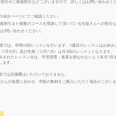
家族割引などございますので、詳しくはお問い合わせくだ
介ページにてご確認ください。
た複数のコースを受講して頂いている生徒さんへの割引な
お問
い合わせください。
室では、年間44回レッスンを行います。5週目のレッスンはお休み
）及び冬期（12月/1月）は月3回のレッスンとなります。
ッスン分は、学習習慣・進度を損なわないよう各月1回ま
す。
教室では設備費はいただいておりません
。
生徒さんの進度に合わせ、市販の教材を
ご購入
いただく場合がござい