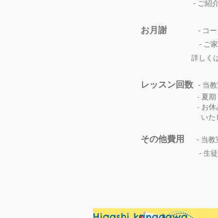
- ご紹介割引やご
お月謝
- コース紹
- ご家族割引ま
詳しくは
レッスン回数
当教
-
- 夏期（7月/8月
- お休みされたレ
いたしま
その他費用
- 当
- 
Higashi kanagawa