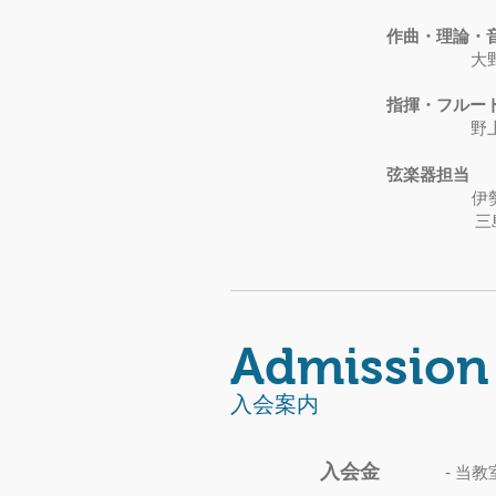
作曲・理論・
大
指揮・フルー
野
弦楽器担当
伊
三島 彩 
​Admission
​入会案内
入会金
-
当教