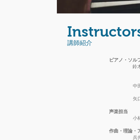
Instructor
​講師紹介
ピアノ・ソル
鈴
全日本
中田沙織 
矢口花織
声楽担当
​
小
作曲・理論・
兵