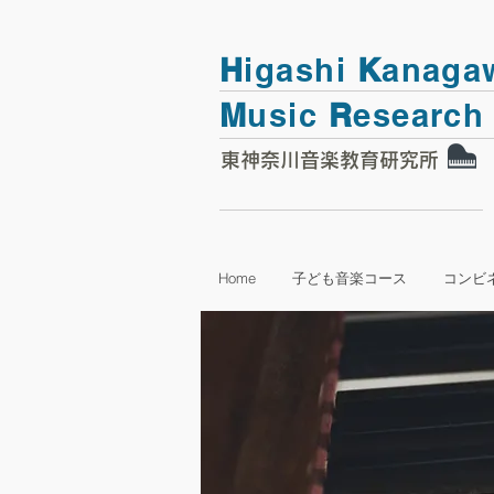
H
igashi
K
anaga
M
usic
R
esearch
​東神奈川音楽教育研究所
Home
子ども音楽コース
コンビ